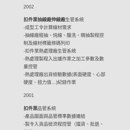
2002
扣件業抽線廠伸線廠
生管系統
-成型工令計算線材需求
-抽線廠粗抽、炖線、酸洗、精抽製程控
制及線材標籤條碼列印
-扣件業熱處理廠生管系統
-熱處理製程入出爐作業之加工參數及數
量控管
-熱處理廠出貨檢驗數據(表面硬度、心部
硬度、扭力值…)紀錄作業
2001
扣件業
品管系統
-產品圖面與品管標準數據連結
-製令入貨品檢流程控管（擋貨、批退、