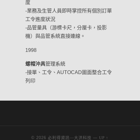
度
-業務及生管人員即時掌控所有個別訂單
工令進度狀況
-品管量具（游標卡尺，分厘卡，投影
機）與品管系統直接連線。
1998
螺帽沖具
管理系統
-接單、工令、AUTOCAD圖面整合工令
列印
© 2026
—
必利得資訊—大洪科技
UP ↑