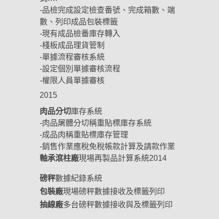
-品檢完成設定檢查番號、完成箱數、端
數、列印成品包裝標籤
-現有成品檢番庫存轉入
-棧板成品理貨管制
-單據流程審核系統
-設定個別單據審核流程
-權限人員單據審核
2015
肉品分切
庫存系統
-肉品屠體分切稱重貼標庫存系統
-成品肉稱重貼標庫存管理
-銷售作業應稅免稅帳款計算及請款作業
軸承滾柱廠
現場再製品計算系統2014
磅秤
數據紀錄系統
包裝廠
現場磅秤數據接收及標籤列印
抽線廠
多台磅秤數據接收與及標籤列印