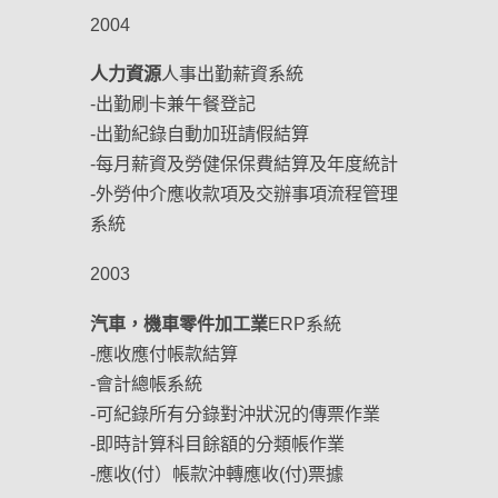
2004
人力資源
人事出勤薪資系統
-出勤刷卡兼午餐登記
-出勤紀錄自動加班請假結算
-每月薪資及勞健保保費結算及年度統計
-外勞仲介應收款項及交辦事項流程管理
系統
2003
汽車，機車零件加工業
ERP系統
-應收應付帳款結算
-會計總帳系統
-可紀錄所有分錄對沖狀況的傳票作業
-即時計算科目餘額的分類帳作業
-應收(付）帳款沖轉應收(付)票據