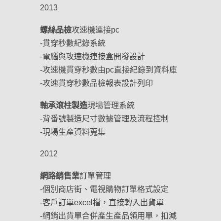
2013
螺絲品檢
攻速機連接pc
-貫穿秒數紀錄系統
-電腦與攻速機連接盒開發設計
-攻速機貫穿秒數由pc直接紀錄到資料庫
-攻速貫穿秒數品檢報表設計列印
軸承滾柱製造
現場管理系統
-背番號製造尺寸數據管理及流程控制
-現場生產資料蒐集
2012
網路銷售業
訂單管理
-個別商店街、電視購物訂單格式設定
-客戶訂單excel檔，直接轉入出貨單
-網銷出貨單合併產生產品領用單，扣減