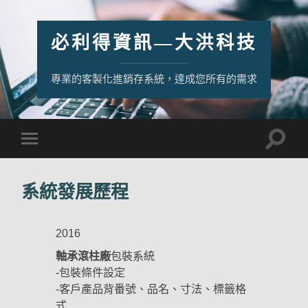
必利得資訊—大洪科技
專業的客製化進銷存系統，達成您所有的需求
系統發展歷程
2016
軸承滾柱廠
包裝系統
-包裝條件設定
-客戶產品背番號、品名、寸法、標籤格
式….