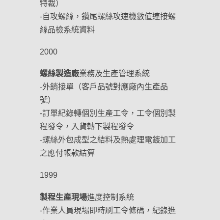
特裁）
-自攻螺絲，鑽尾螺絲攻速機數值連接螺
絲品檢系統資料
2000
螺絲製造廠
業務及生產管理系統
-外銷接單（客戶品號對應廠內生產品
號）
-訂單紀錄轉個別生產工令，工令個別製
程發令，入貨轉下製程發令
-螺絲外包成型之結料及熱處理電鍍加工
之應付帳款結算
1999
製程生產現場
進度控制系統
-作業人員現場即時刷工令條碼，紀錄進