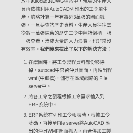
放在autocad的DWG檔案中，現場的生產人
員再依據利用AutoCAD列印出的工令單生
產，約略計算一年有將近3萬張的圖面紙
張，一旦要查詢歷史資料，生產人員往往需
從數十萬張陳舊的歷史工令中翻箱倒櫃一張
一張查看，造成大量的人力浪費，也非常沒
有效率。
我們後來提出了以下的解決方法：
在繪圖時，將工令製程資料部份移除
掉，autocad中只留沖具圖面，再匯出程
wmf (中繼檔)，儲存在區域網路的 File
server中。
將各工令之製程根據工令需求輸入到
ERP系統中。
ERP系統在列印工令報表時，根據工令
號碼，直接至File server將AutoCAD 匯
出的沖具WMF圖面抓入，再合併加工製